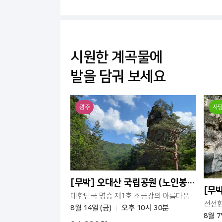
시원한 계곡물에
발을 담궈 보세요
광주
사
[무박] 오대산 국립공원 (노인봉-소금강)
대한민국 명승 제1호 소금강의 아름다움을 만나세요
8월 14일 (금)
오후 10시 30분
8월 7