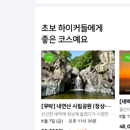
초보 하이커들에게
좋은 코스예요
사당
사
[무박] 내연산 시립공원 (정상-12폭포)
선선한 새벽에 정상에 들렀다가 시원한 계곡 길로 하산하는 코스예요.
8월 1
8월 7일 (금)
오후 11시 30분
48,