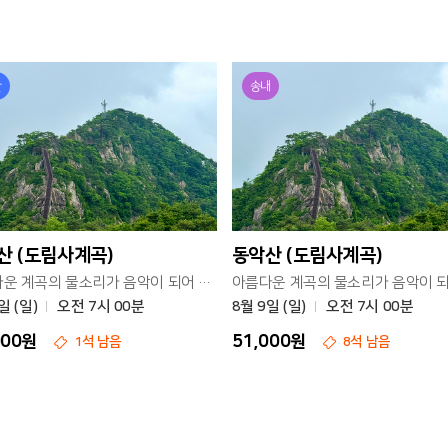
산
송내
산 (도림사계곡)
동악산 (도림사계곡)
아름다운 계곡의 물소리가 음악이 되어 흐르는 산
일 (일)
오전 7시 00분
8월 9일 (일)
오전 7시 00분
000원
51,000원
1석 남음
8석 남음