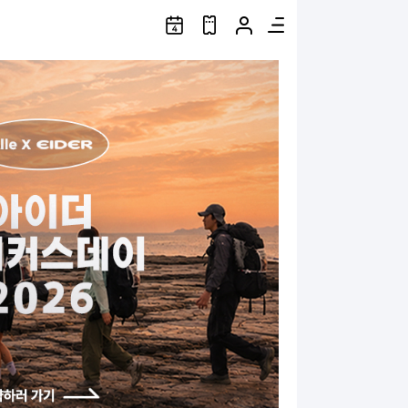
알
예
마
메
레
약
이
뉴
버
한
페
스
알
이
4
레
지
주
버
일
스
정