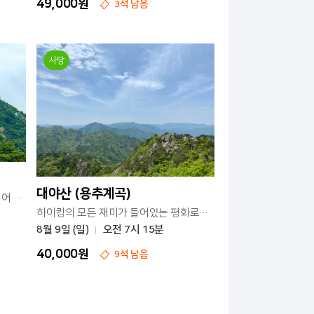
49,000원
3석 남음
사당
대야산 (용추계곡)
아름다운 계곡의 물소리가 음악이 되어 흐르는 산
하이킹의 모든 재미가 들어있는 평화로운 산이에요
8월 9일 (일)
오전 7시 15분
40,000원
9석 남음