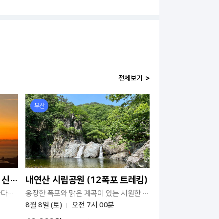
전체보기
부산
[새벽출발] (알레2호) 북설악 신선대 일출 + 백담사 트레킹
내연산 시립공원 (12폭포 트레킹)
울산바위 옆으로 뜨는 장엄한 동해바다의 일출을 즐겨보세요
웅장한 폭포와 맑은 계곡이 있는 시원한 산행지
8월 8일 (토)
오전 7시 00분