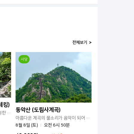
전체보기
사당
레킹)
동악산 (도림사계곡)
웅장한 폭포와 맑은 계곡이 있는 시원한 산행지
아름다운 계곡의 물소리가 음악이 되어 흐르는 산
8월 8일 (토)
오전 6시 50분