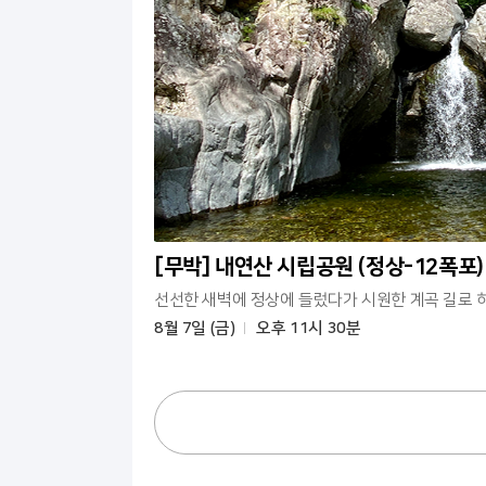
[무박] 내연산 시립공원 (정상-12폭포)
선선한 새벽에 정상에 들렀다가 시원한 계곡 길로 
8월 7일 (금)
오후 11시 30분