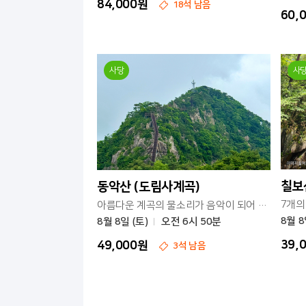
84,000원
18석 남음
60,
사당
사
칠보
동악산 (도림사계곡)
아름다운 계곡의 물소리가 음악이 되어 흐르는 산
8월 8
8월 8일 (토)
오전 6시 50분
39,
49,000원
3석 남음