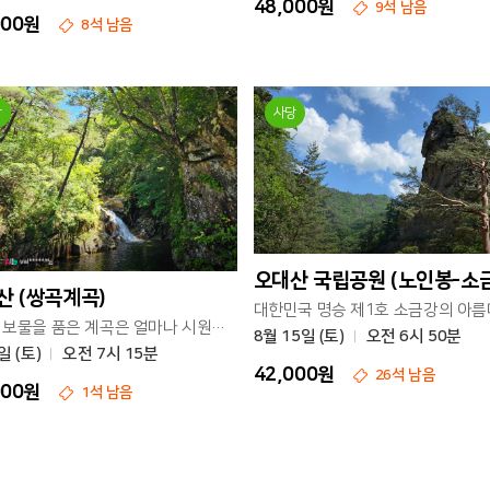
48,000원
9석 남음
000원
8석 남음
당
사당
오대산 국립공원 (노인봉-소
산 (쌍곡계곡)
7개의 보물을 품은 계곡은 얼마나 시원할까요?
8월 15일 (토)
오전 6시 50분
일 (토)
오전 7시 15분
42,000원
26석 남음
000원
1석 남음