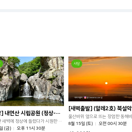
당
사당
[무박] 내연산 시립공원 (정상-12폭포)
선선한 새벽에 정상에 들렀다가 시원한 계곡 길로 하산하는 코스예요.
8월 15일 (토)
오전 00시 30분
일 (금)
오후 11시 30분