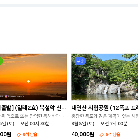
당
부산
[새벽출발] (알레2호) 북설악 신선대 일출 + 백담사 트레킹
내연산 시립공원 (12폭포 트
울산바위 옆으로 뜨는 장엄한 동해바다의 일출을 즐겨보세요
5일 (토)
오전 00시 30분
8월 8일 (토)
오전 7시 00분
000원
40,000원
9석 남음
6석 남음