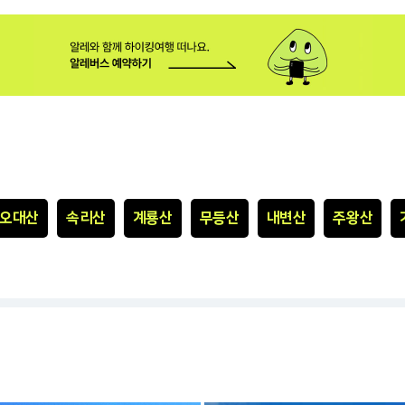
오대산
속리산
계룡산
무등산
내변산
주왕산