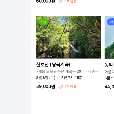
60,000원
8석 남음
사당
부
칠보산 (쌍곡계곡)
동악
7개의 보물을 품은 계곡은 얼마나 시원할까요?
8월 8일 (토)
오전 7시 15분
8월 9
39,000원
44,
1석 남음