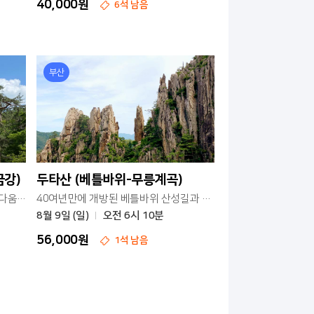
40,000원
6석 남음
부산
금강)
두타산 (베틀바위-무릉계곡)
대한민국 명승 제1호 소금강의 아름다움을 만나세요
40여년만에 개방된 베틀바위 산성길과 무릉계곡 + 폭포
8월 9일 (일)
오전 6시 10분
56,000원
1석 남음